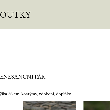
Přeskočit na hlavní obsah
LOUTKY
ENESANČNÍ PÁR
ška 28 cm, kostýmy, zdobení, doplňky.